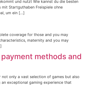
bekommt und nutzt Wie kannst du die besten
s mit Startguthaben Freispiele ohne
l, um ein […]
mplete coverage for those and you may
characteristics, maternity and you may
]
g payment methods and
r not only a vast selection of games but also
ng an exceptional gaming experience that