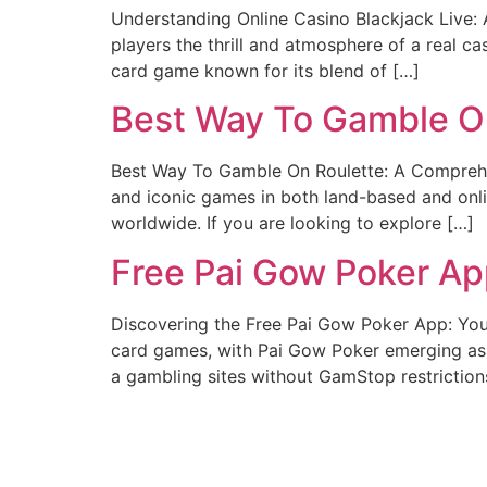
Understanding Online Casino Blackjack Live: A
players the thrill and atmosphere of a real c
card game known for its blend of […]
Best Way To Gamble O
Best Way To Gamble On Roulette: A Comprehens
and iconic games in both land-based and onlin
worldwide. If you are looking to explore […]
Free Pai Gow Poker A
Discovering the Free Pai Gow Poker App: Your
card games, with Pai Gow Poker emerging as a
a gambling sites without GamStop restriction