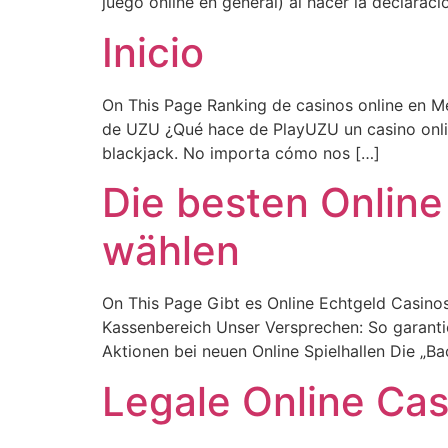
juego online en general) al hacer la declaraci
Inicio
On This Page Ranking de casinos online en 
de UZU ¿Qué hace de PlayUZU un casino online
blackjack. No importa cómo nos […]
Die besten Online
wählen
On This Page Gibt es Online Echtgeld Casino
Kassenbereich Unser Versprechen: So garantie
Aktionen bei neuen Online Spielhallen Die „Ba
Legale Online Cas