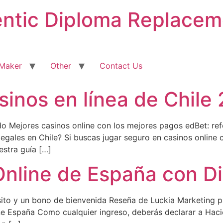
entic Diploma Replacem
 Maker
Other
Contact Us
sinos en línea de Chile
do Mejores casinos online con los mejores pagos edBet: ref
egales en Chile? Si buscas jugar seguro en casinos online
estra guía […]
Online de España con D
ito y un bono de bienvenida Reseña de Luckia Marketing pa
 España Como cualquier ingreso, deberás declarar a Hacien