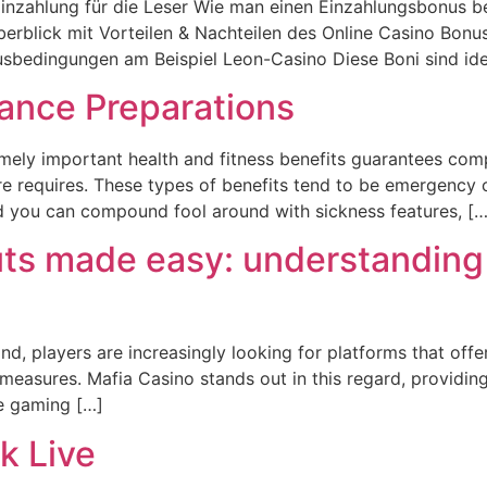
inzahlung für die Leser Wie man einen Einzahlungsbonus 
berblick mit Vorteilen & Nachteilen des Online Casino Bonu
bedingungen am Beispiel Leon-Casino Diese Boni sind idea
rance Preparations
mely important health and fitness benefits guarantees co
re requires. These types of benefits tend to be emergency 
d you can compound fool around with sickness features, […
uts made easy: understandin
, players are increasingly looking for platforms that offe
 measures. Mafia Casino stands out in this regard, providi
e gaming […]
k Live