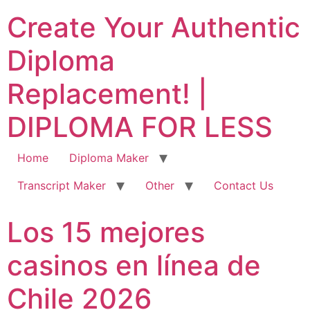
Skip
Create Your Authentic
to
content
Diploma
Replacement! |
DIPLOMA FOR LESS
Home
Diploma Maker
Transcript Maker
Other
Contact Us
Los 15 mejores
casinos en línea de
Chile 2026