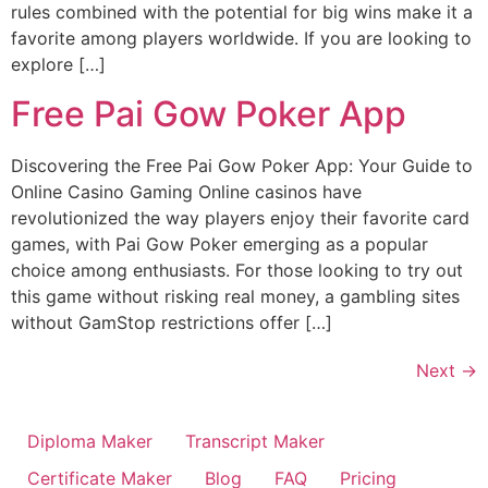
rules combined with the potential for big wins make it a
favorite among players worldwide. If you are looking to
explore […]
Free Pai Gow Poker App
Discovering the Free Pai Gow Poker App: Your Guide to
Online Casino Gaming Online casinos have
revolutionized the way players enjoy their favorite card
games, with Pai Gow Poker emerging as a popular
choice among enthusiasts. For those looking to try out
this game without risking real money, a gambling sites
without GamStop restrictions offer […]
Next
→
Diploma Maker
Transcript Maker
Certificate Maker
Blog
FAQ
Pricing