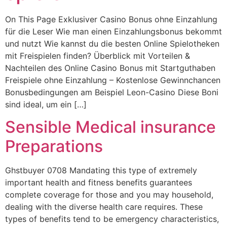
On This Page Exklusiver Casino Bonus ohne Einzahlung
für die Leser Wie man einen Einzahlungsbonus bekommt
und nutzt Wie kannst du die besten Online Spielotheken
mit Freispielen finden? Überblick mit Vorteilen &
Nachteilen des Online Casino Bonus mit Startguthaben
Freispiele ohne Einzahlung – Kostenlose Gewinnchancen
Bonusbedingungen am Beispiel Leon-Casino Diese Boni
sind ideal, um ein […]
Sensible Medical insurance
Preparations
Ghstbuyer 0708 Mandating this type of extremely
important health and fitness benefits guarantees
complete coverage for those and you may household,
dealing with the diverse health care requires. These
types of benefits tend to be emergency characteristics,