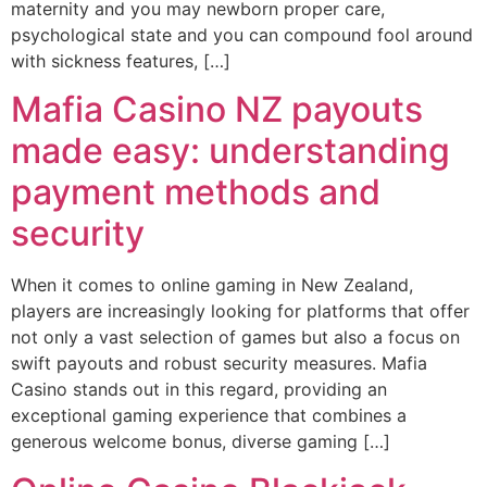
maternity and you may newborn proper care,
psychological state and you can compound fool around
with sickness features, […]
Mafia Casino NZ payouts
made easy: understanding
payment methods and
security
When it comes to online gaming in New Zealand,
players are increasingly looking for platforms that offer
not only a vast selection of games but also a focus on
swift payouts and robust security measures. Mafia
Casino stands out in this regard, providing an
exceptional gaming experience that combines a
generous welcome bonus, diverse gaming […]