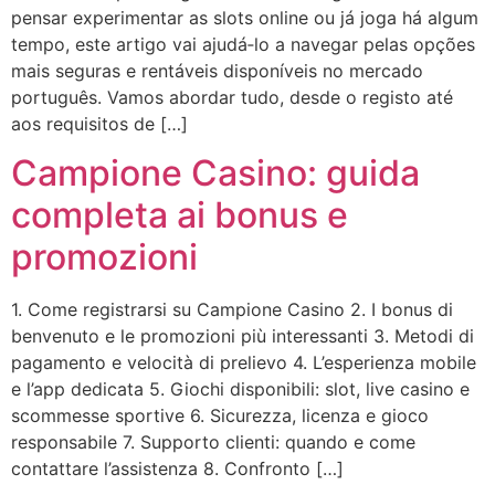
pensar experimentar as slots online ou já joga há algum
tempo, este artigo vai ajudá‑lo a navegar pelas opções
mais seguras e rentáveis disponíveis no mercado
português. Vamos abordar tudo, desde o registo até
aos requisitos de […]
Campione Casino: guida
completa ai bonus e
promozioni
1. Come registrarsi su Campione Casino 2. I bonus di
benvenuto e le promozioni più interessanti 3. Metodi di
pagamento e velocità di prelievo 4. L’esperienza mobile
e l’app dedicata 5. Giochi disponibili: slot, live casino e
scommesse sportive 6. Sicurezza, licenza e gioco
responsabile 7. Supporto clienti: quando e come
contattare l’assistenza 8. Confronto […]