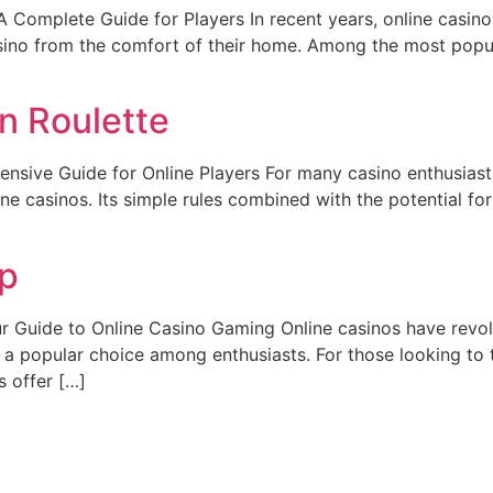
 Complete Guide for Players In recent years, online casino
asino from the comfort of their home. Among the most popula
n Roulette
ive Guide for Online Players For many casino enthusiasts,
e casinos. Its simple rules combined with the potential fo
pp
 Guide to Online Casino Gaming Online casinos have revolu
 popular choice among enthusiasts. For those looking to t
s offer […]