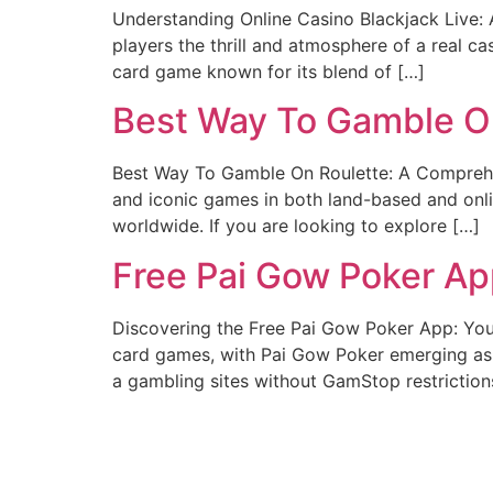
Understanding Online Casino Blackjack Live: A
players the thrill and atmosphere of a real c
card game known for its blend of […]
Best Way To Gamble O
Best Way To Gamble On Roulette: A Comprehens
and iconic games in both land-based and onlin
worldwide. If you are looking to explore […]
Free Pai Gow Poker A
Discovering the Free Pai Gow Poker App: Your
card games, with Pai Gow Poker emerging as a
a gambling sites without GamStop restriction