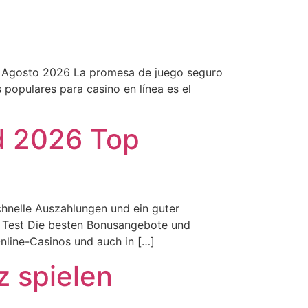
a Agosto 2026 La promesa de juego seguro
populares para casino en línea es el
d 2026 Top
hnelle Auszahlungen und ein guter
em Test Die besten Bonusangebote und
Online-Casinos und auch in […]
z spielen