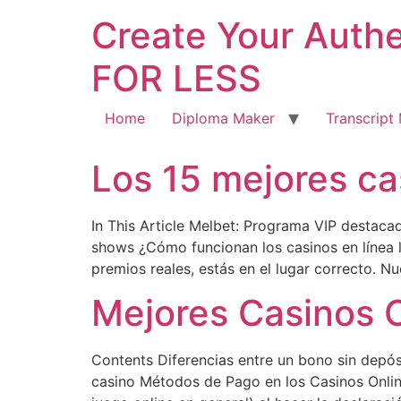
Skip
Create Your Auth
to
content
FOR LESS
Home
Diploma Maker
Transcript
Los 15 mejores ca
In This Article Melbet: Programa VIP destaca
shows ¿Cómo funcionan los casinos en línea l
premios reales, estás en el lugar correcto. Nu
Mejores Casinos 
Contents Diferencias entre un bono sin depós
casino Métodos de Pago en los Casinos Online