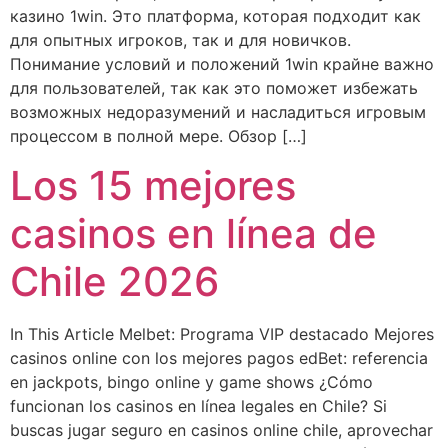
казино 1win. Это платформа, которая подходит как
для опытных игроков, так и для новичков.
Понимание условий и положений 1win крайне важно
для пользователей, так как это поможет избежать
возможных недоразумений и насладиться игровым
процессом в полной мере. Обзор […]
Los 15 mejores
casinos en línea de
Chile 2026
In This Article Melbet: Programa VIP destacado Mejores
casinos online con los mejores pagos edBet: referencia
en jackpots, bingo online y game shows ¿Cómo
funcionan los casinos en línea legales en Chile? Si
buscas jugar seguro en casinos online chile, aprovechar