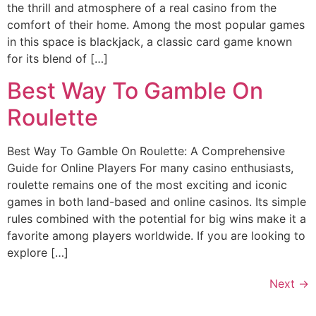
the thrill and atmosphere of a real casino from the
comfort of their home. Among the most popular games
in this space is blackjack, a classic card game known
for its blend of […]
Best Way To Gamble On
Roulette
Best Way To Gamble On Roulette: A Comprehensive
Guide for Online Players For many casino enthusiasts,
roulette remains one of the most exciting and iconic
games in both land-based and online casinos. Its simple
rules combined with the potential for big wins make it a
favorite among players worldwide. If you are looking to
explore […]
Next
→