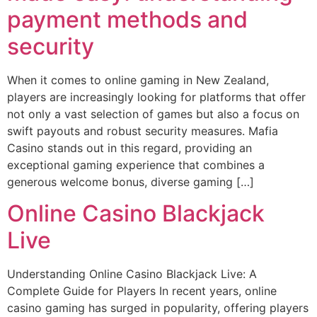
payment methods and
security
When it comes to online gaming in New Zealand,
players are increasingly looking for platforms that offer
not only a vast selection of games but also a focus on
swift payouts and robust security measures. Mafia
Casino stands out in this regard, providing an
exceptional gaming experience that combines a
generous welcome bonus, diverse gaming […]
Online Casino Blackjack
Live
Understanding Online Casino Blackjack Live: A
Complete Guide for Players In recent years, online
casino gaming has surged in popularity, offering players