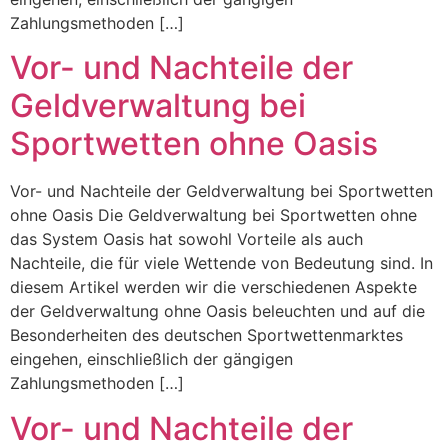
Zahlungsmethoden […]
Vor- und Nachteile der
Geldverwaltung bei
Sportwetten ohne Oasis
Vor- und Nachteile der Geldverwaltung bei Sportwetten
ohne Oasis Die Geldverwaltung bei Sportwetten ohne
das System Oasis hat sowohl Vorteile als auch
Nachteile, die für viele Wettende von Bedeutung sind. In
diesem Artikel werden wir die verschiedenen Aspekte
der Geldverwaltung ohne Oasis beleuchten und auf die
Besonderheiten des deutschen Sportwettenmarktes
eingehen, einschließlich der gängigen
Zahlungsmethoden […]
Vor- und Nachteile der