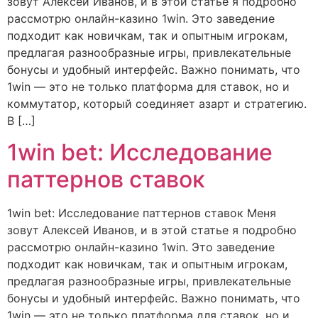
зовут Алексей Иванов, и в этой статье я подробно
рассмотрю онлайн-казино 1win. Это заведение
подходит как новичкам, так и опытным игрокам,
предлагая разнообразные игры, привлекательные
бонусы и удобный интерфейс. Важно понимать, что
1win — это не только платформа для ставок, но и
коммутатор, который соединяет азарт и стратегию.
В […]
1win bet: Исследование
паттернов ставок
1win bet: Исследование паттернов ставок Меня
зовут Алексей Иванов, и в этой статье я подробно
рассмотрю онлайн-казино 1win. Это заведение
подходит как новичкам, так и опытным игрокам,
предлагая разнообразные игры, привлекательные
бонусы и удобный интерфейс. Важно понимать, что
1win — это не только платформа для ставок, но и