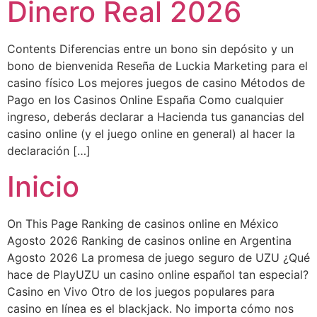
Dinero Real 2026
Contents Diferencias entre un bono sin depósito y un
bono de bienvenida Reseña de Luckia Marketing para el
casino físico Los mejores juegos de casino Métodos de
Pago en los Casinos Online España Como cualquier
ingreso, deberás declarar a Hacienda tus ganancias del
casino online (y el juego online en general) al hacer la
declaración […]
Inicio
On This Page Ranking de casinos online en México
Agosto 2026 Ranking de casinos online en Argentina
Agosto 2026 La promesa de juego seguro de UZU ¿Qué
hace de PlayUZU un casino online español tan especial?
Casino en Vivo Otro de los juegos populares para
casino en línea es el blackjack. No importa cómo nos