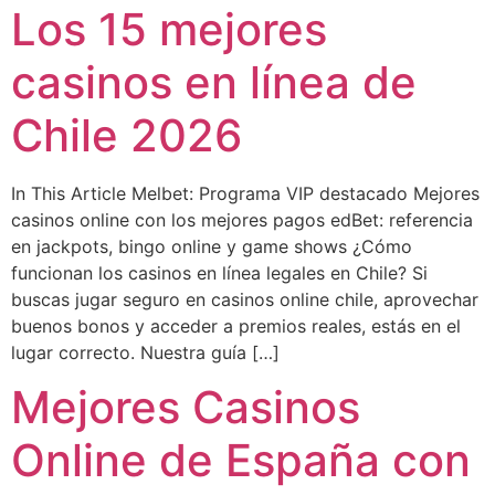
Los 15 mejores
casinos en línea de
Chile 2026
In This Article Melbet: Programa VIP destacado Mejores
casinos online con los mejores pagos edBet: referencia
en jackpots, bingo online y game shows ¿Cómo
funcionan los casinos en línea legales en Chile? Si
buscas jugar seguro en casinos online chile, aprovechar
buenos bonos y acceder a premios reales, estás en el
lugar correcto. Nuestra guía […]
Mejores Casinos
Online de España con