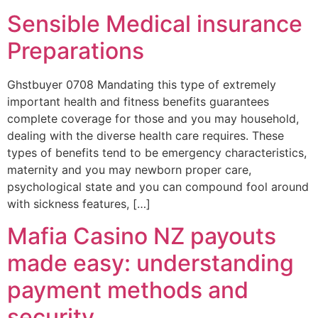
Sensible Medical insurance
Preparations
Ghstbuyer 0708 Mandating this type of extremely
important health and fitness benefits guarantees
complete coverage for those and you may household,
dealing with the diverse health care requires. These
types of benefits tend to be emergency characteristics,
maternity and you may newborn proper care,
psychological state and you can compound fool around
with sickness features, […]
Mafia Casino NZ payouts
made easy: understanding
payment methods and
security