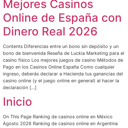
Mejores Casinos
Online de España con
Dinero Real 2026
Contents Diferencias entre un bono sin depósito y un
bono de bienvenida Reseña de Luckia Marketing para el
casino físico Los mejores juegos de casino Métodos de
Pago en los Casinos Online España Como cualquier
ingreso, deberás declarar a Hacienda tus ganancias del
casino online (y el juego online en general) al hacer la
declaración […]
Inicio
On This Page Ranking de casinos online en México
Agosto 2026 Ranking de casinos online en Argentina