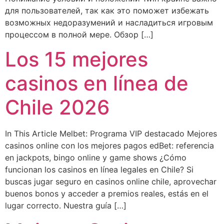
для пользователей, так как это поможет избежать
возможных недоразумений и насладиться игровым
процессом в полной мере. Обзор […]
Los 15 mejores
casinos en línea de
Chile 2026
In This Article Melbet: Programa VIP destacado Mejores
casinos online con los mejores pagos edBet: referencia
en jackpots, bingo online y game shows ¿Cómo
funcionan los casinos en línea legales en Chile? Si
buscas jugar seguro en casinos online chile, aprovechar
buenos bonos y acceder a premios reales, estás en el
lugar correcto. Nuestra guía […]