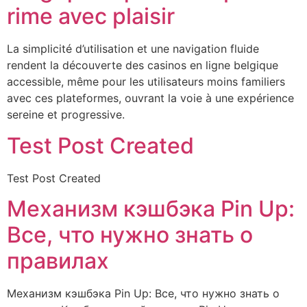
rime avec plaisir
La simplicité d’utilisation et une navigation fluide
rendent la découverte des casinos en ligne belgique
accessible, même pour les utilisateurs moins familiers
avec ces plateformes, ouvrant la voie à une expérience
sereine et progressive.
Test Post Created
Test Post Created
Механизм кэшбэка Pin Up:
Все, что нужно знать о
правилах
Механизм кэшбэка Pin Up: Все, что нужно знать о