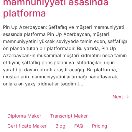
məmnuniyyəti əsasında
platforma
Pin Up Azərbaycan: Şəffaflıq və müştəri məmnuniyyəti
əsasında platforma Pin Up Azərbaycan, müştəri
məmnuniyyətini yüksək səviyyədə təmin edən, şəffaflığı
ön planda tutan bir platformadır. Bu yazıda, Pin Up
Azərbaycan-ın mükəmməl müştəri xidmətini necə təmin
etdiyini, şəffaflıq prinsiplərini və istifadəçiləri üçün
yaratdığı dəyəri ətraflı araşdıracağıq. Bu platforma,
müştərilərin məmnuniyyətini artırmağı hədəfləyərək,
onlara ən yaxşı xidmətlər təqdim […]
Next
→
Diploma Maker
Transcript Maker
Certificate Maker
Blog
FAQ
Pricing