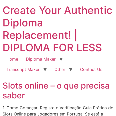
Skip
Create Your Authentic
to
content
Diploma
Replacement! |
DIPLOMA FOR LESS
Home
Diploma Maker
Transcript Maker
Other
Contact Us
Slots online – o que precisa
saber
1. Como Começar: Registo e Verificação Guia Prático de
Slots Online para Jogadores em Portugal Se está a