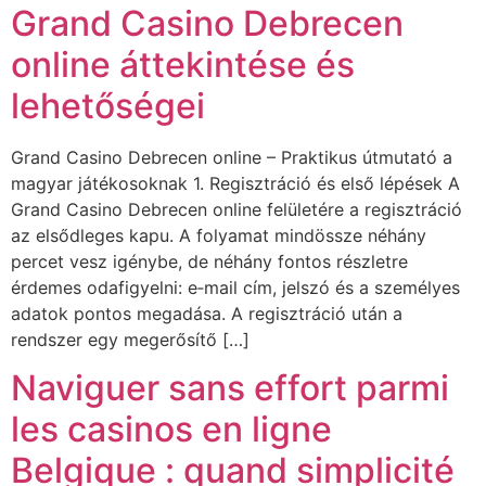
Grand Casino Debrecen
online áttekintése és
lehetőségei
Grand Casino Debrecen online – Praktikus útmutató a
magyar játékosoknak 1. Regisztráció és első lépések A
Grand Casino Debrecen online felületére a regisztráció
az elsődleges kapu. A folyamat mindössze néhány
percet vesz igénybe, de néhány fontos részletre
érdemes odafigyelni: e‑mail cím, jelszó és a személyes
adatok pontos megadása. A regisztráció után a
rendszer egy megerősítő […]
Naviguer sans effort parmi
les casinos en ligne
Belgique : quand simplicité