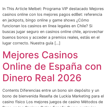
In This Article Melbet: Programa VIP destacado Mejores
casinos online con los mejores pagos edBet: referencia
en jackpots, bingo online y game shows ¿Cómo
funcionan los casinos en línea legales en Chile? Si
buscas jugar seguro en casinos online chile, aprovechar
buenos bonos y acceder a premios reales, estás en el
lugar correcto. Nuestra guía […]
Mejores Casinos
Online de España con
Dinero Real 2026
Contents Diferencias entre un bono sin depósito y un
bono de bienvenida Reseña de Luckia Marketing para el
casino físico Los mejores juegos de casino Métodos de