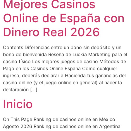
Mejores Casinos
Online de España con
Dinero Real 2026
Contents Diferencias entre un bono sin depósito y un
bono de bienvenida Reseña de Luckia Marketing para el
casino físico Los mejores juegos de casino Métodos de
Pago en los Casinos Online España Como cualquier
ingreso, deberás declarar a Hacienda tus ganancias del
casino online (y el juego online en general) al hacer la
declaración […]
Inicio
On This Page Ranking de casinos online en México
Agosto 2026 Ranking de casinos online en Argentina