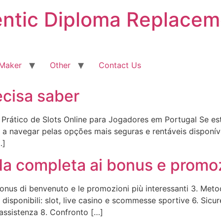
entic Diploma Replacem
 Maker
Other
Contact Us
ecisa saber
Prático de Slots Online para Jogadores em Portugal Se está
lo a navegar pelas opções mais seguras e rentáveis dispon
…]
a completa ai bonus e promo
onus di benvenuto e le promozioni più interessanti 3. Metod
 disponibili: slot, live casino e scommesse sportive 6. Sicur
’assistenza 8. Confronto […]