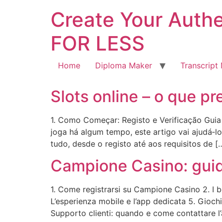
Skip
Create Your Auth
to
content
FOR LESS
Home
Diploma Maker
Transcript
Slots online – o que pr
1. Como Começar: Registo e Verificação Guia 
joga há algum tempo, este artigo vai ajudá‑
tudo, desde o registo até aos requisitos de [
Campione Casino: guid
1. Come registrarsi su Campione Casino 2. I b
L’esperienza mobile e l’app dedicata 5. Giochi
Supporto clienti: quando e come contattare l