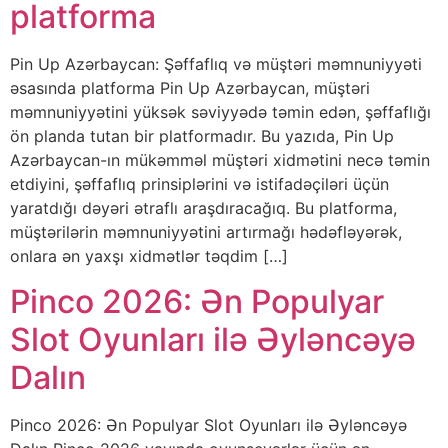
platforma
Pin Up Azərbaycan: Şəffaflıq və müştəri məmnuniyyəti
əsasında platforma Pin Up Azərbaycan, müştəri
məmnuniyyətini yüksək səviyyədə təmin edən, şəffaflığı
ön planda tutan bir platformadır. Bu yazıda, Pin Up
Azərbaycan-ın mükəmməl müştəri xidmətini necə təmin
etdiyini, şəffaflıq prinsiplərini və istifadəçiləri üçün
yaratdığı dəyəri ətraflı araşdıracağıq. Bu platforma,
müştərilərin məmnuniyyətini artırmağı hədəfləyərək,
onlara ən yaxşı xidmətlər təqdim […]
Pinco 2026: Ən Populyar
Slot Oyunları ilə Əyləncəyə
Dalın
Pinco 2026: Ən Populyar Slot Oyunları ilə Əyləncəyə