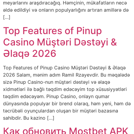
meyarlarını araşdıracağıq. Həmçinin, mükafatların necə
əldə edildiyi və onların populyarlığını artıran amillərə də
[…]
Top Features of Pinup
Casino Müştəri Dəstəyi &
Əlaqə 2026
Top Features of Pinup Casino Müştəri Dəstəyi & Əlaqə
2026 Salam, mənim adım Ramil Rzayevdir. Bu məqalədə
sizə Pinup Casino-nun müştəri dəstəyi və əlaqə
xidmətləri ilə bağlı təqdim edəcəyim top xüsusiyyətləri
təqdim edəcəyəm. Pinup Casino, onlayn qumar
dünyasında populyar bir brend olaraq, həm yeni, həm də
təcrübəli oyunçulardan oluşan bir müştəri bazasına
sahibdir. Bu kazino […]
Как обновить Mostbet APK