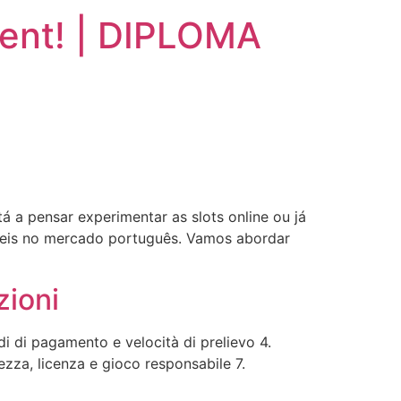
ent! | DIPLOMA
 a pensar experimentar as slots online ou já
íveis no mercado português. Vamos abordar
zioni
i di pagamento e velocità di prelievo 4.
ezza, licenza e gioco responsabile 7.