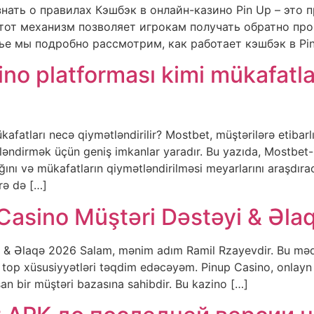
знать о правилах Кэшбэк в онлайн-казино Pin Up – это
тот механизм позволяет игрокам получать обратно проц
ье мы подробно рассмотрим, как работает кэшбэк в Pin
ino platforması kimi mükafatl
afatları necə qiymətləndirilir? Mostbet, müştərilərə etibarlı
ləndirmək üçün geniş imkanlar yaradır. Bu yazıda, Mostbet-
ını və mükafatların qiymətləndirilməsi meyarlarını araşdıra
ərə də […]
 Casino Müştəri Dəstəyi & Əl
i & Əlaqə 2026 Salam, mənim adım Ramil Rzayevdir. Bu məq
m top xüsusiyyətləri təqdim edəcəyəm. Pinup Casino, onlay
an bir müştəri bazasına sahibdir. Bu kazino […]