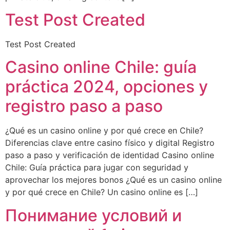
Test Post Created
Test Post Created
Casino online Chile: guía
práctica 2024, opciones y
registro paso a paso
¿Qué es un casino online y por qué crece en Chile?
Diferencias clave entre casino físico y digital Registro
paso a paso y verificación de identidad Casino online
Chile: Guía práctica para jugar con seguridad y
aprovechar los mejores bonos ¿Qué es un casino online
y por qué crece en Chile? Un casino online es […]
Понимание условий и