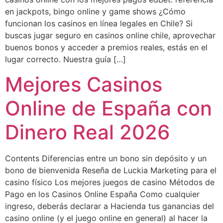
en jackpots, bingo online y game shows ¿Cómo
funcionan los casinos en línea legales en Chile? Si
buscas jugar seguro en casinos online chile, aprovechar
buenos bonos y acceder a premios reales, estás en el
lugar correcto. Nuestra guía […]
Mejores Casinos
Online de España con
Dinero Real 2026
Contents Diferencias entre un bono sin depósito y un
bono de bienvenida Reseña de Luckia Marketing para el
casino físico Los mejores juegos de casino Métodos de
Pago en los Casinos Online España Como cualquier
ingreso, deberás declarar a Hacienda tus ganancias del
casino online (y el juego online en general) al hacer la