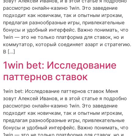
зовут Алексей Иванов, и в этой статье я подробно
рассмотрю онлайн-казино 1win. Это заведение
подходит как новичкам, так и опытным игрокам,
предлагая разнообразные игры, привлекательные
бонусы и удобный интерфейс. Важно понимать, что
1win — это не только платформа для ставок, но и
коммутатор, который соединяет азарт и стратегию.
В […]
1win bet: Исследование
паттернов ставок
1win bet: Исследование паттернов ставок Меня
зовут Алексей Иванов, и в этой статье я подробно
рассмотрю онлайн-казино 1win. Это заведение
подходит как новичкам, так и опытным игрокам,
предлагая разнообразные игры, привлекательные
бонусы и удобный интерфейс. Важно понимать, что
1win — это не только платформа для ставок, но и