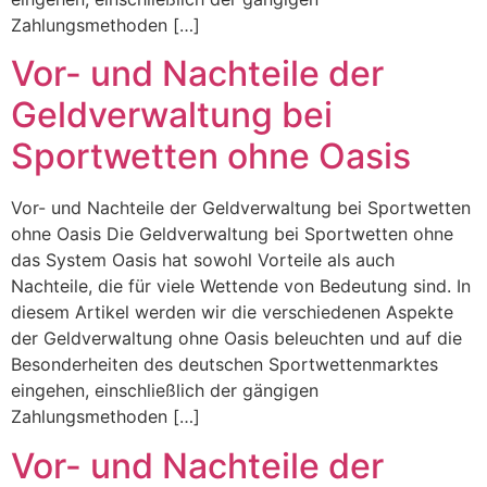
Zahlungsmethoden […]
Vor- und Nachteile der
Geldverwaltung bei
Sportwetten ohne Oasis
Vor- und Nachteile der Geldverwaltung bei Sportwetten
ohne Oasis Die Geldverwaltung bei Sportwetten ohne
das System Oasis hat sowohl Vorteile als auch
Nachteile, die für viele Wettende von Bedeutung sind. In
diesem Artikel werden wir die verschiedenen Aspekte
der Geldverwaltung ohne Oasis beleuchten und auf die
Besonderheiten des deutschen Sportwettenmarktes
eingehen, einschließlich der gängigen
Zahlungsmethoden […]
Vor- und Nachteile der