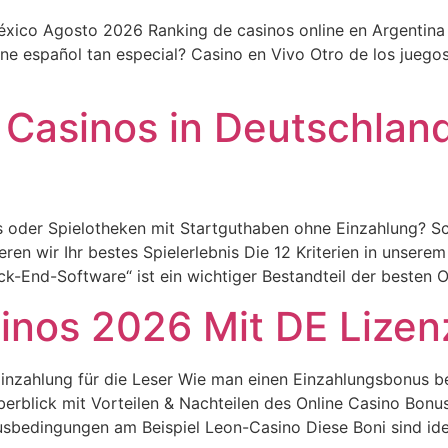
México Agosto 2026 Ranking de casinos online en Argentin
 español tan especial? Casino en Vivo Otro de los juegos 
 Casinos in Deutschlan
s oder Spielotheken mit Startguthaben ohne Einzahlung? Sc
ren wir Ihr bestes Spielerlebnis Die 12 Kriterien in unser
ck-End-Software“ ist ein wichtiger Bestandteil der besten 
inos 2026 Mit DE Lizen
inzahlung für die Leser Wie man einen Einzahlungsbonus 
berblick mit Vorteilen & Nachteilen des Online Casino Bonu
bedingungen am Beispiel Leon-Casino Diese Boni sind idea