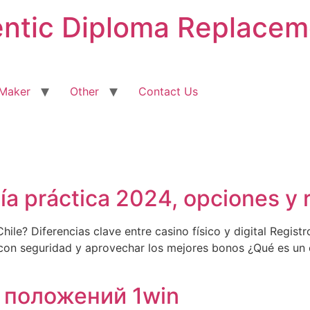
entic Diploma Replacem
 Maker
Other
Contact Us
uía práctica 2024, opciones y 
ile? Diferencias clave entre casino físico y digital Regist
r con seguridad y aprovechar los mejores bonos ¿Qué es un 
 положений 1win