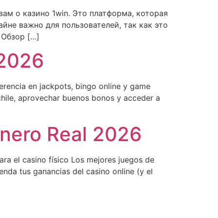
ам о казино 1win. Это платформа, которая
йне важно для пользователей, так как это
Обзор […]
 2026
erencia en jackpots, bingo online y game
 chile, aprovechar buenos bonos y acceder a
inero Real 2026
ra el casino físico Los mejores juegos de
da tus ganancias del casino online (y el