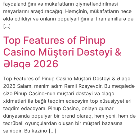
faydalandığını və mükafatların qiymətləndirilməsi
meyarlarını araşdıracağıq. Həmçinin, mükafatların necə
əldə edildiyi və onların populyarlığını artıran amillərə də
[…]
Top Features of Pinup
Casino Müştəri Dəstəyi &
Əlaqə 2026
Top Features of Pinup Casino Müştəri Dəstəyi & Əlaqə
2026 Salam, mənim adım Ramil Rzayevdir. Bu məqalədə
sizə Pinup Casino-nun müştəri dəstəyi və əlaqə
xidmətləri ilə bağlı təqdim edəcəyim top xüsusiyyətləri
təqdim edəcəyəm. Pinup Casino, onlayn qumar
dünyasında populyar bir brend olaraq, həm yeni, həm də
təcrübəli oyunçulardan oluşan bir müştəri bazasına
sahibdir. Bu kazino […]