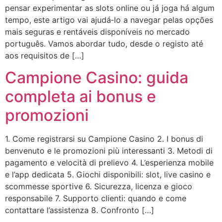
pensar experimentar as slots online ou já joga há algum
tempo, este artigo vai ajudá‑lo a navegar pelas opções
mais seguras e rentáveis disponíveis no mercado
português. Vamos abordar tudo, desde o registo até
aos requisitos de […]
Campione Casino: guida
completa ai bonus e
promozioni
1. Come registrarsi su Campione Casino 2. I bonus di
benvenuto e le promozioni più interessanti 3. Metodi di
pagamento e velocità di prelievo 4. L’esperienza mobile
e l’app dedicata 5. Giochi disponibili: slot, live casino e
scommesse sportive 6. Sicurezza, licenza e gioco
responsabile 7. Supporto clienti: quando e come
contattare l’assistenza 8. Confronto […]