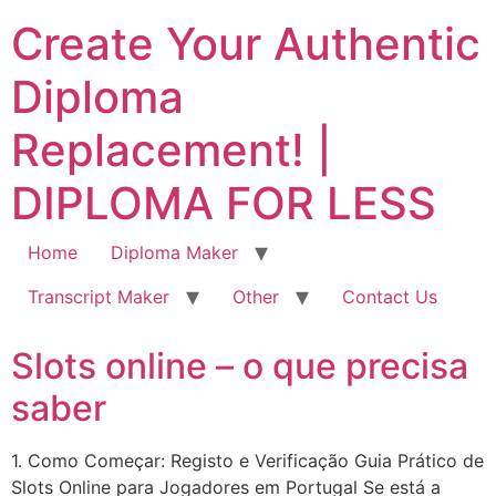
Skip
Create Your Authentic
to
content
Diploma
Replacement! |
DIPLOMA FOR LESS
Home
Diploma Maker
Transcript Maker
Other
Contact Us
Slots online – o que precisa
saber
1. Como Começar: Registo e Verificação Guia Prático de
Slots Online para Jogadores em Portugal Se está a