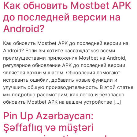
Как обновить Mostbet APK
до последней версии на
Android?
Как обновить Mostbet APK до последней версии на
Android? Если вы хотите наслаждаться всеми
преимуществами приложения Mostbet на Android,
регулярное обновление APK до последней версии
является важным шагом. Обновления помогают
исправить ошибки, добавить новые функции и
улучшить общую производительность. В этой статье
мы подробно рассмотрим, как легко и безопасно
обновить Mostbet APK на вашем устройстве […]
Pin Up Azərbaycan:
Şəffaflıq və müştəri