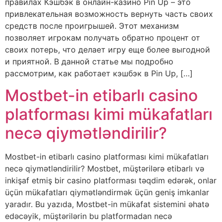
правилах Кэшбэк в онлайн-казино Pin Up – это
привлекательная возможность вернуть часть своих
средств после проигрышей. Этот механизм
позволяет игрокам получать обратно процент от
своих потерь, что делает игру еще более выгодной
и приятной. В данной статье мы подробно
рассмотрим, как работает кэшбэк в Pin Up, […]
Mostbet-in etibarlı casino
platforması kimi mükafatları
necə qiymətləndirilir?
Mostbet-in etibarlı casino platforması kimi mükafatları
necə qiymətləndirilir? Mostbet, müştərilərə etibarlı və
inkişaf etmiş bir casino platforması təqdim edərək, onlar
üçün mükafatları qiymətləndirmək üçün geniş imkanlar
yaradır. Bu yazıda, Mostbet-in mükafat sistemini əhatə
edəcəyik, müştərilərin bu platformadan necə