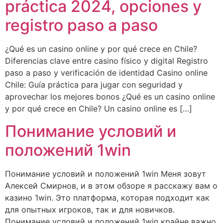
práctica 2024, opciones y
registro paso a paso
¿Qué es un casino online y por qué crece en Chile?
Diferencias clave entre casino físico y digital Registro
paso a paso y verificación de identidad Casino online
Chile: Guía práctica para jugar con seguridad y
aprovechar los mejores bonos ¿Qué es un casino online
y por qué crece en Chile? Un casino online es […]
Понимание условий и
положений 1win
Понимание условий и положений 1win Меня зовут
Алексей Смирнов, и в этом обзоре я расскажу вам о
казино 1win. Это платформа, которая подходит как
для опытных игроков, так и для новичков.
Понимание условий и положений 1win крайне важно