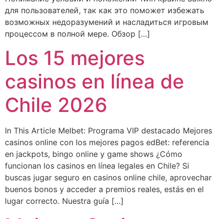
для пользователей, так как это поможет избежать
возможных недоразумений и насладиться игровым
процессом в полной мере. Обзор […]
Los 15 mejores
casinos en línea de
Chile 2026
In This Article Melbet: Programa VIP destacado Mejores
casinos online con los mejores pagos edBet: referencia
en jackpots, bingo online y game shows ¿Cómo
funcionan los casinos en línea legales en Chile? Si
buscas jugar seguro en casinos online chile, aprovechar
buenos bonos y acceder a premios reales, estás en el
lugar correcto. Nuestra guía […]