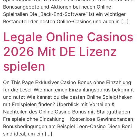
Bonusangebote und Aktionen bei neuen Online
Spielhallen Die „Back-End-Software“ ist ein wichtiger
Bestandteil der besten Online-Casinos und auch in […]
Legale Online Casinos
2026 Mit DE Lizenz
spielen
On This Page Exklusiver Casino Bonus ohne Einzahlung
für die Leser Wie man einen Einzahlungsbonus bekommt
und nutzt Wie kannst du die besten Online Spielotheken
mit Freispielen finden? Überblick mit Vorteilen &
Nachteilen des Online Casino Bonus mit Startguthaben
Freispiele ohne Einzahlung – Kostenlose Gewinnchancen
Bonusbedingungen am Beispiel Leon-Casino Diese Boni
sind ideal, um ein […]