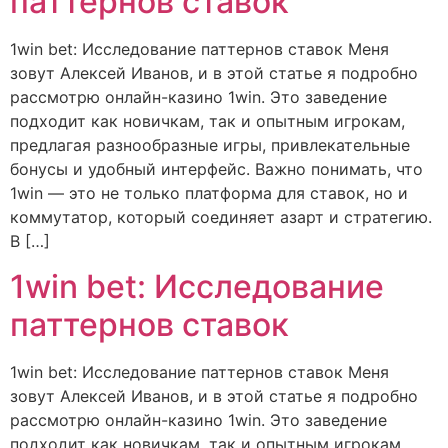
паттернов ставок
1win bet: Исследование паттернов ставок Меня
зовут Алексей Иванов, и в этой статье я подробно
рассмотрю онлайн-казино 1win. Это заведение
подходит как новичкам, так и опытным игрокам,
предлагая разнообразные игры, привлекательные
бонусы и удобный интерфейс. Важно понимать, что
1win — это не только платформа для ставок, но и
коммутатор, который соединяет азарт и стратегию.
В […]
1win bet: Исследование
паттернов ставок
1win bet: Исследование паттернов ставок Меня
зовут Алексей Иванов, и в этой статье я подробно
рассмотрю онлайн-казино 1win. Это заведение
подходит как новичкам, так и опытным игрокам,