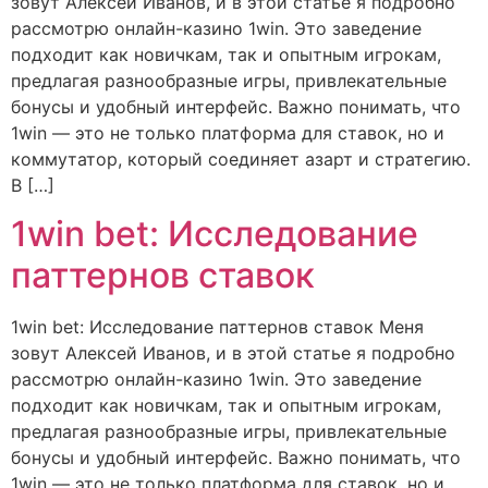
зовут Алексей Иванов, и в этой статье я подробно
рассмотрю онлайн-казино 1win. Это заведение
подходит как новичкам, так и опытным игрокам,
предлагая разнообразные игры, привлекательные
бонусы и удобный интерфейс. Важно понимать, что
1win — это не только платформа для ставок, но и
коммутатор, который соединяет азарт и стратегию.
В […]
1win bet: Исследование
паттернов ставок
1win bet: Исследование паттернов ставок Меня
зовут Алексей Иванов, и в этой статье я подробно
рассмотрю онлайн-казино 1win. Это заведение
подходит как новичкам, так и опытным игрокам,
предлагая разнообразные игры, привлекательные
бонусы и удобный интерфейс. Важно понимать, что
1win — это не только платформа для ставок, но и