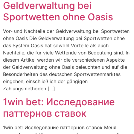
Geldverwaltung bei
Sportwetten ohne Oasis
Vor- und Nachteile der Geldverwaltung bei Sportwetten
ohne Oasis Die Geldverwaltung bei Sportwetten ohne
das System Oasis hat sowohl Vorteile als auch
Nachteile, die für viele Wettende von Bedeutung sind. In
diesem Artikel werden wir die verschiedenen Aspekte
der Geldverwaltung ohne Oasis beleuchten und auf die
Besonderheiten des deutschen Sportwettenmarktes
eingehen, einschließlich der gängigen
Zahlungsmethoden […]
1win bet: Исследование
паттернов ставок
1win bet: Исследование паттернов ставок Меня