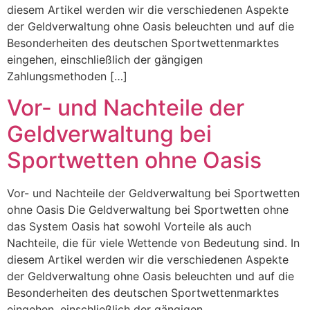
diesem Artikel werden wir die verschiedenen Aspekte
der Geldverwaltung ohne Oasis beleuchten und auf die
Besonderheiten des deutschen Sportwettenmarktes
eingehen, einschließlich der gängigen
Zahlungsmethoden […]
Vor- und Nachteile der
Geldverwaltung bei
Sportwetten ohne Oasis
Vor- und Nachteile der Geldverwaltung bei Sportwetten
ohne Oasis Die Geldverwaltung bei Sportwetten ohne
das System Oasis hat sowohl Vorteile als auch
Nachteile, die für viele Wettende von Bedeutung sind. In
diesem Artikel werden wir die verschiedenen Aspekte
der Geldverwaltung ohne Oasis beleuchten und auf die
Besonderheiten des deutschen Sportwettenmarktes
eingehen, einschließlich der gängigen